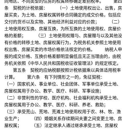
同地区、不同类型的住房的权属转移确定差别税率。 第四
条 契税的计税依据： （一）土地使用权出让、出售，房
屋买卖，为土地、房屋权属转移合同确定的成交价格，包括应
交付的货币以及实物、其他经济利益对应的价款； （二）
土地使用权互换、房屋互换，为所互换的土地使用权、房屋价
格的差额； （三）土地使用权赠与、房屋赠与以及其他没
有价格的转移土地、房屋权属行为，为税务机关参照土地使用
权出售、房屋买卖的市场价格依法核定的价格。 纳税人申
报的成交价格、互换价格差额明显偏低且无正当理由的，由税
务机关依照《中华人民共和国税收征收管理法》的规定核定。
第五条 契税的应纳税额按照计税依据乘以具体适用税率
计算。 第六条 有下列情形之一的，免征契税：
（一）国家机关、事业单位、社会团体、军事单位承受土地、
房屋权属用于办公、教学、医疗、科研、军事设施；
（二）非营利性的学校、医疗机构、社会福利机构承受土地、
房屋权属用于办公、教学、医疗、科研、养老、救助；
（三）承受荒山、荒地、荒滩土地使用权用于农、林、牧、渔
业生产； （四）婚姻关系存续期间夫妻之间变更土地、房
屋权属； （五）法定继承人通过继承承受土地、房屋权