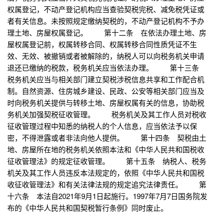
权属登记，不动产登记机构应当查验契税完税、减免税凭证或
者有关信息。未按照规定缴纳契税的，不动产登记机构不予办
理土地、房屋权属登记。 第十二条 在依法办理土地、房
屋权属登记前，权属转移合同、权属转移合同性质凭证不生
效、无效、被撤销或者被解除的，纳税人可以向税务机关申请
退还已缴纳的税款，税务机关应当依法办理。 第十三条
税务机关应当与相关部门建立契税涉税信息共享和工作配合机
制。自然资源、住房城乡建设、民政、公安等相关部门应当及
时向税务机关提供与转移土地、房屋权属有关的信息，协助税
务机关加强契税征收管理。 税务机关及其工作人员对税收
征收管理过程中知悉的纳税人的个人信息，应当依法予以保
密，不得泄露或者非法向他人提供。 第十四条 契税由土
地、房屋所在地的税务机关依照本法和《中华人民共和国税收
征收管理法》的规定征收管理。 第十五条 纳税人、税务
机关及其工作人员违反本法规定的，依照《中华人民共和国税
收征收管理法》和有关法律法规的规定追究法律责任。 第
十六条 本法自2021年9月1日起施行。1997年7月7日国务院发
布的《中华人民共和国契税暂行条例》同时废止。