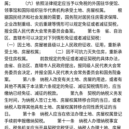
属； （六）依照法律规定应当予以免税的外国驻华使馆、
领事馆和国际组织驻华代表机构承受土地、房屋权属。 根
据国民经济和社会发展的需要，国务院对居民住房需求保障、
企业改制重组、灾后重建等情形可以规定免征或者减征契税，
报全国人民代表大会常务委员会备案。 第七条 省、自治
区、直辖市可以决定对下列情形免征或者减征契税：
（一）因土地、房屋被县级以上人民政府征收、征用，重新承
受土地、房屋权属； （二）因不可抗力灭失住房，重新承
受住房权属。 前款规定的免征或者减征契税的具体办法，
由省、自治区、直辖市人民政府提出，报同级人民代表大会常
务委员会决定，并报全国人民代表大会常务委员会和国务院备
案。 第八条 纳税人改变有关土地、房屋的用途，或者有
其他不再属于本法第六条规定的免征、减征契税情形的，应当
缴纳已经免征、减征的税款。 第九条 契税的纳税义务发
生时间，为纳税人签订土地、房屋权属转移合同的当日，或者
纳税人取得其他具有土地、房屋权属转移合同性质凭证的当
日。 第十条 纳税人应当在依法办理土地、房屋权属登记
手续前申报缴纳契税。 第十一条 纳税人办理纳税事宜
后，税务机关应当开具契税完税凭证。纳税人办理土地、房屋